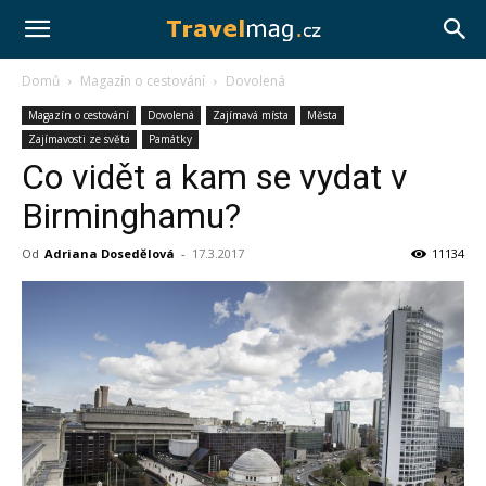
Travelmag.cz
Domů
Magazín o cestování
Dovolená
Magazín o cestování
Dovolená
Zajímavá místa
Města
Zajímavosti ze světa
Památky
Co vidět a kam se vydat v
Birminghamu?
Od
Adriana Dosedělová
-
17.3.2017
11134