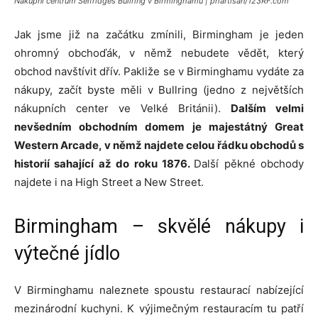
Nákupní centrum Selfridges Bullring v Birminghamu | phartisan/123RF.com
Jak jsme již na začátku zmínili, Birmingham je jeden
ohromný obchoďák, v němž nebudete vědět, který
obchod navštívit dřív. Pakliže se v Birminghamu vydáte za
nákupy, začít byste měli v Bullring (jedno z největších
nákupních center ve Velké Británii).
Dalším velmi
nevšedním obchodním domem je majestátný Great
Western Arcade, v němž najdete celou řádku obchodů s
historií sahající až do roku 1876.
Další pěkné obchody
najdete i na High Street a New Street.
Birmingham – skvělé nákupy i
výtečné jídlo
V Birminghamu naleznete spoustu restaurací nabízející
mezinárodní kuchyni. K výjimečným restauracím tu patří