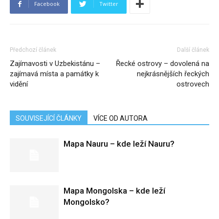
Facebook
Twitter
Předchozí článek
Další článek
Zajímavosti v Uzbekistánu –
Řecké ostrovy – dovolená na
zajímavá místa a památky k
nejkrásnějších řeckých
vidění
ostrovech
SOUVISEJÍCÍ ČLÁNKY
VÍCE OD AUTORA
Mapa Nauru – kde leží Nauru?
Mapa Mongolska – kde leží
Mongolsko?