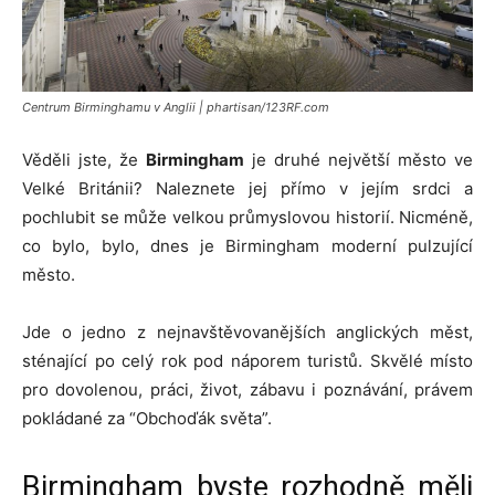
Centrum Birminghamu v Anglii | phartisan/123RF.com
Věděli jste, že
Birmingham
je druhé největší město ve
Velké Británii? Naleznete jej přímo v jejím srdci a
pochlubit se může velkou průmyslovou historií. Nicméně,
co bylo, bylo, dnes je Birmingham moderní pulzující
město.
Jde o jedno z nejnavštěvovanějších anglických měst,
sténající po celý rok pod náporem turistů. Skvělé místo
pro dovolenou, práci, život, zábavu i poznávání, právem
pokládané za “Obchoďák světa”.
Birmingham byste rozhodně měli