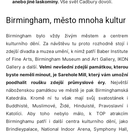
anebo jiné laskominy.
Vše svět Cadbury dovolí.
Birmingham, město mnoha kultur
Birmingham bylo vždy živým městem a centrem
kulturního dění. Za návštěvu tu proto rozhodně stojí i
zdejší divadla a muzea umění, k nimž patří Baber Institute
of Fine Arts, Birmingham Museum and Art Gallery, IKON
Gallery a další.
Velmi
nevšední zdejší památkou, kterou
byste neměli minout, je Sarehole Mill, který vám umožní
poodhalit roušku zdejší průmyslové éry.
Největší
náboženskou památkou ve městě je pak Birminghamská
Katedrála. Kromě ní tu však mají svůj svatostánek i
Buddhisté, Muslimové, Židé, Hinduisté, Pravoslavní i
Katolíci. Aby toho nebylo málo, k TOP atrakcím
Birminghamu patří i další centra kulturního dění, jako
Brindleypalace, National Indoor Arena, Symphony Hall,