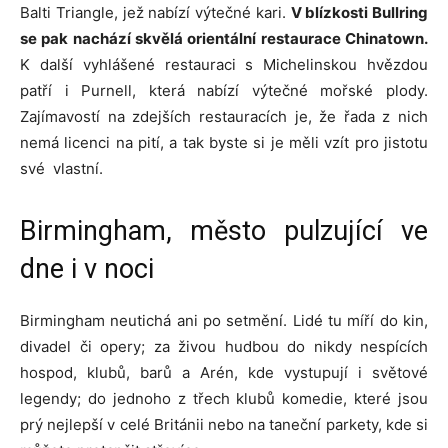
Balti Triangle, jež nabízí výtečné kari.
V blízkosti Bullring
se pak nachází skvělá orientální restaurace Chinatown.
K další vyhlášené restauraci s Michelinskou hvězdou
patří i Purnell, která nabízí výtečné mořské plody.
Zajímavostí na zdejších restauracích je, že řada z nich
nemá licenci na pití, a tak byste si je měli vzít pro jistotu
své vlastní.
Birmingham, město pulzující ve
dne i v noci
Birmingham neutichá ani po setmění. Lidé tu míří do kin,
divadel či opery; za živou hudbou do nikdy nespících
hospod, klubů, barů a Arén, kde vystupují i světové
legendy; do jednoho z třech klubů komedie, které jsou
prý nejlepší v celé Británii nebo na taneční parkety, kde si