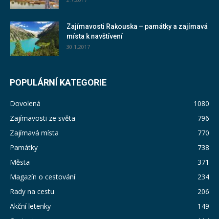
Zajímavosti Rakouska – památky a zajímavá
místa k navštívení
30.1.2017
POPULÁRNÍ KATEGORIE
Dovolená
1080
Zajímavosti ze světa
796
Zajímavá místa
770
Památky
738
Města
371
Magazín o cestování
234
Rady na cestu
206
Akční letenky
149