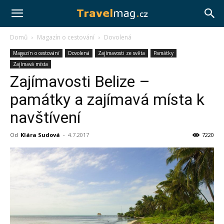
Travelmag.cz
Domů
Magazín o cestování
Dovolená
Magazín o cestování
Dovolená
Zajímavosti ze světa
Památky
Zajímavá místa
Zajímavosti Belize –
památky a zajímavá místa k
navštívení
Od
Klára Sudová
-
4.7.2017
7220