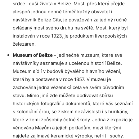
srdce i duši života v Belize. Most, přes který přejde
alespoň jednou denně téměř každý obyvatel i
návštěvník Belize City, je považován za jediný ručně
ovládaný most svého druhu na světě. Most, který byl
instalován v roce 1923, je produktem liverpoolských
železáren.
Museum of Belize
– jedinečné muzeum, které své
návštěvníky seznamuje s ucelenou historií Belize.
Muzeum sídlí v budově bývalého hlavního vězení,
která byla postavena v roce 1857. V muzeu je
zachována jedna vězeňská cela ve svém původním
stavu. Mimo jiné zde můžete obdivovat sbírku
historických fotografií a dokumentů, které Vás seznámí
s koloniální érou, se ziskem nezávislosti i s hurikány,
které v zemi způsobily četné škody. Jedna z expozic je
věnována Mayům a jejich pokladům, mezi kterými
najdete zajímavé keramické výrobky, nefrit i sochy.