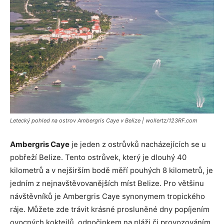
Letecký pohled na ostrov Ambergris Caye v Belize | wollertz/123RF.com
Ambergris Caye
je jeden z ostrůvků nacházejících se u
pobřeží Belize. Tento ostrůvek, který je dlouhý 40
kilometrů a v nejširším bodě měří pouhých 8 kilometrů, je
jedním z nejnavštěvovanějších míst Belize. Pro většinu
návštěvníků je Ambergris Caye synonymem tropického
ráje. Můžete zde trávit krásné prosluněné dny popíjením
ovocných koktejlů, odpočinkem na pláži či provozováním