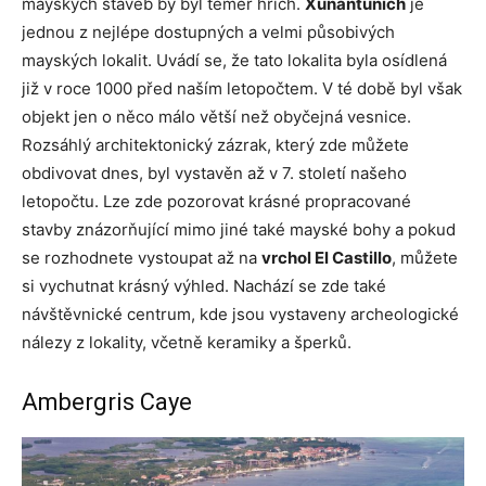
mayských staveb by byl téměř hřích.
Xunantunich
je
jednou z nejlépe dostupných a velmi působivých
mayských lokalit. Uvádí se, že tato lokalita byla osídlená
již v roce 1000 před naším letopočtem. V té době byl však
objekt jen o něco málo větší než obyčejná vesnice.
Rozsáhlý architektonický zázrak, který zde můžete
obdivovat dnes, byl vystavěn až v 7. století našeho
letopočtu. Lze zde pozorovat krásné propracované
stavby znázorňující mimo jiné také mayské bohy a pokud
se rozhodnete vystoupat až na
vrchol El Castillo
, můžete
si vychutnat krásný výhled. Nachází se zde také
návštěvnické centrum, kde jsou vystaveny archeologické
nálezy z lokality, včetně keramiky a šperků.
Ambergris Caye