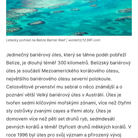
Letecký pohled na Belize Barrier Reef | wollertz/123RF.com
Jedinečný bariérový útes, který se táhne podél pobřeží
Belize, je dlouhý téměř 300 kilometrů. Belizský bariérový
útes je součástí Mezoamerického korálového útesu,
největšího bariérového útesu severní polokoule.
Celosvětové prvenství mu sebral o něco známější a o
poznání větší Velký bariérový útes v Austrálii. Útes je
tvořen sedmi klíčovými mořskými zónami, více než čtyřmi
sty ostrůvky zvanými cayes a třemi atoly. Útes je
domovem více než pěti set druhů ryb, sedmdesáti
pevných korálů a téměř čtyřiceti druhů měkkých korálů. V
roce 1996 byl útes pro svůj význam a přirozený vývoj