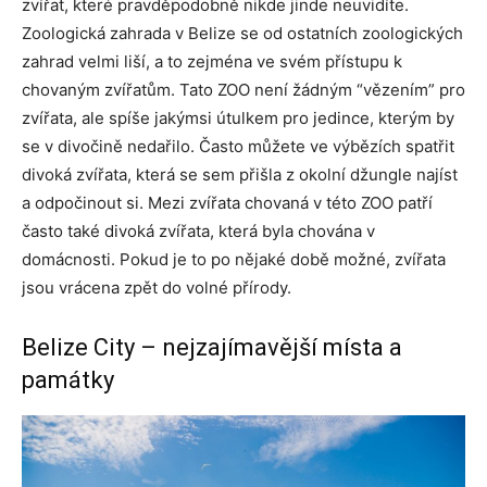
zvířat, které pravděpodobně nikde jinde neuvidíte.
Zoologická zahrada v Belize se od ostatních zoologických
zahrad velmi liší, a to zejména ve svém přístupu k
chovaným zvířatům. Tato ZOO není žádným “vězením” pro
zvířata, ale spíše jakýmsi útulkem pro jedince, kterým by
se v divočině nedařilo. Často můžete ve výbězích spatřit
divoká zvířata, která se sem přišla z okolní džungle najíst
a odpočinout si. Mezi zvířata chovaná v této ZOO patří
často také divoká zvířata, která byla chována v
domácnosti. Pokud je to po nějaké době možné, zvířata
jsou vrácena zpět do volné přírody.
Belize City – nejzajímavější místa a
památky