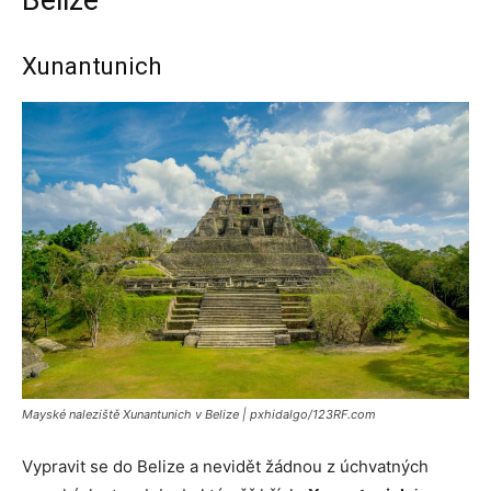
Xunantunich
Mayské naleziště Xunantunich v Belize | pxhidalgo/123RF.com
Vypravit se do Belize a nevidět žádnou z úchvatných