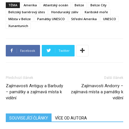
TÉMA
Amerika
Atlantský oceán
Belize
Belize City
Belizský bariérový útes
Honduraský záliv
Karibské moře
Města v Belize
Památky UNESCO
Střední Amerika
UNESCO
Xunantunich
Facebook
Twitter
Předchozí článek
Další článek
Zajímavosti Antiguy a Barbudy
Zajímavosti Andorry –
– památky a zajímavá místa k
zajímavá místa a památky k
vidění
vidění
SOUVISEJÍCÍ ČLÁNKY
VÍCE OD AUTORA