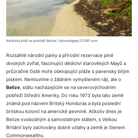
Karibská pláž na pobřeží Belize | bbourdages/123RF.com
Rozsáhlé národní parky a přírodní rezervace plné
divokých zvířat, fascinující dědictví starověkých Mayů a
průzračné čisté moře obklopující pláže s panensky bílým
pískem. Nemluvíme o žádném vymyšleném ráji, ale o
Belize
, státu nacházejícím se na severovýchodním
pobřeží Střední Ameriky. Do roku 1973 byla tato země
známá pod názvem Britský Honduras a byla poslední
britskou kolonií na americké pevnině. Ačkoliv dnes je
Belize svobodným a samostatným státem, s Velkou
Británií byly zachovány dobré vztahy a země je členem
Commonwealthu.