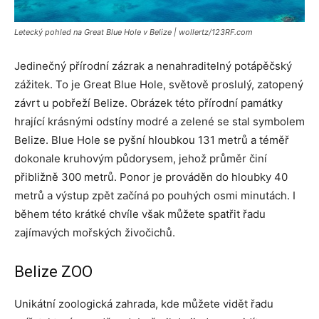
Letecký pohled na Great Blue Hole v Belize | wollertz/123RF.com
Jedinečný přírodní zázrak a nenahraditelný potápěčský
zážitek. To je Great Blue Hole, světově proslulý, zatopený
závrt u pobřeží Belize. Obrázek této přírodní památky
hrající krásnými odstíny modré a zelené se stal symbolem
Belize. Blue Hole se pyšní hloubkou 131 metrů a téměř
dokonale kruhovým půdorysem, jehož průměr činí
přibližně 300 metrů. Ponor je prováděn do hloubky 40
metrů a výstup zpět začíná po pouhých osmi minutách. I
během této krátké chvíle však můžete spatřit řadu
zajímavých mořských živočichů.
Belize ZOO
Unikátní zoologická zahrada, kde můžete vidět řadu