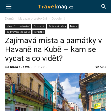
Travelmag.cz
Domů
Magazín o cestování
Dovolená
Magazín o cestování
Dovolená
Zajímavá místa
Města
Zajímavosti ze světa
Památky
Zajímavá místa a památky v
Havaně na Kubě – kam se
vydat a co vidět?
Od
Klára Sudová
-
21.11.2016
5747