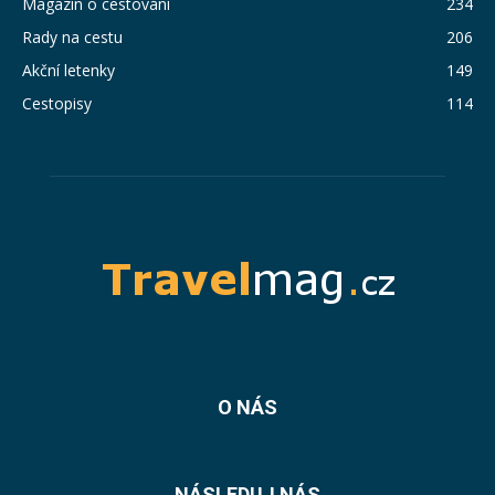
Magazín o cestování
234
Rady na cestu
206
Akční letenky
149
Cestopisy
114
O NÁS
NÁSLEDUJ NÁS