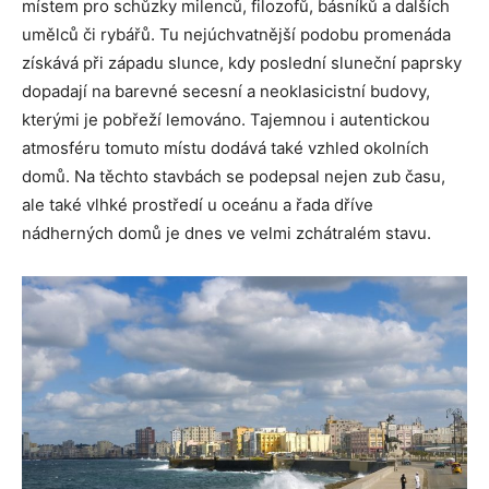
místem pro schůzky milenců, filozofů, básníků a dalších
umělců či rybářů. Tu nejúchvatnější podobu promenáda
získává při západu slunce, kdy poslední sluneční paprsky
dopadají na barevné secesní a neoklasicistní budovy,
kterými je pobřeží lemováno. Tajemnou i autentickou
atmosféru tomuto místu dodává také vzhled okolních
domů. Na těchto stavbách se podepsal nejen zub času,
ale také vlhké prostředí u oceánu a řada dříve
nádherných domů je dnes ve velmi zchátralém stavu.