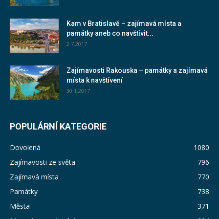
Kam v Bratislavě – zajímavá místa a
památky aneb co navštívit...
2.7.2017
Zajímavosti Rakouska – památky a zajímavá
místa k navštívení
30.1.2017
POPULÁRNÍ KATEGORIE
Dovolená
1080
Zajímavosti ze světa
796
Zajímavá místa
770
Památky
738
Města
371