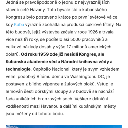
Jedná se pravděpodobně o jednu z nejvýraznějších
staveb celé Havany. Toto bývalé sídlo kubánského
Kongresu bylo postaveno krátce po první světové válce,
kdy
Kuba
výrazně zbohatla na produkci cukrové třtiny. Na
této budově, jejíž výstavba začala v roce 1926 a trvala
více než tři roky, se podílelo asi 5000 pracovníků a
celkové náklady dosáhly výše 17 milionů amerických
dolarů.
Od roku 1959 zde již nesídlí Kongres, ale
Kubánská akademie věd a Národní knihovna vědy a
technologie
. Capitolio Nacional, který je svým vzhledem
velmi podobný Bílému domu ve Washingtonu DC, je
postaven z bílého vápence a žulových bloků. Vstup je
lemován šesti dórskými sloupy a v budově se nachází
řada unikátních bronzových soch. Veškeré dálniční
vzdálenosti mezi Havanou a dalšími kubánskými městy
jsou měřeny od tohoto bodu.