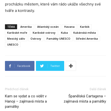
procházku městem, které vám rádo ukáže všechny své
tváře a kontrasty.
TÉMA
Amerika
Atlantský oceán
Havana
Karibik
Karibské moře
Karibské ostrovy
Kuba
Kubánská města
Mexický záliv
Ostrovy
Památky UNESCO
Střední Amerika
UNESCO
Facebook
Twitter
Předchozí článek
Další článek
Kam se vydat a co vidět v
Španělská Cartagena –
Hanoji – zajímavá místa a
zajímavá místa a památky
památky