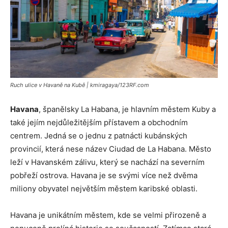
Ruch ulice v Havaně na Kubě | kmiragaya/123RF.com
Havana
, španělsky La Habana, je hlavním městem Kuby a
také jejím nejdůležitějším přístavem a obchodním
centrem. Jedná se o jednu z patnácti kubánských
provincií, která nese název Ciudad de La Habana. Město
leží v Havanském zálivu, který se nachází na severním
pobřeží ostrova. Havana je se svými více než dvěma
miliony obyvatel největším městem karibské oblasti.
Havana je unikátním městem, kde se velmi přirozeně a