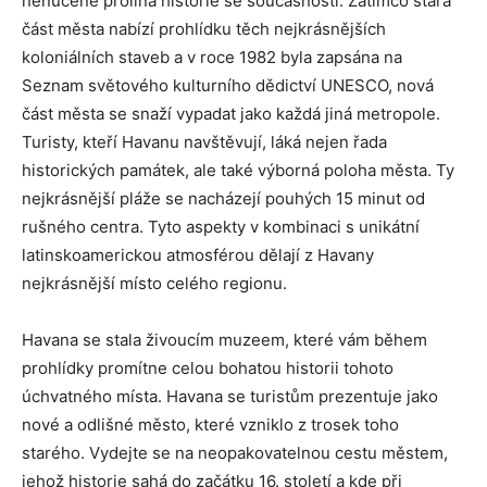
nenuceně prolíná historie se současností. Zatímco stará
část města nabízí prohlídku těch nejkrásnějších
koloniálních staveb a v roce 1982 byla zapsána na
Seznam světového kulturního dědictví UNESCO, nová
část města se snaží vypadat jako každá jiná metropole.
Turisty, kteří Havanu navštěvují, láká nejen řada
historických památek, ale také výborná poloha města. Ty
nejkrásnější pláže se nacházejí pouhých 15 minut od
rušného centra. Tyto aspekty v kombinaci s unikátní
latinskoamerickou atmosférou dělají z Havany
nejkrásnější místo celého regionu.
Havana se stala živoucím muzeem, které vám během
prohlídky promítne celou bohatou historii tohoto
úchvatného místa. Havana se turistům prezentuje jako
nové a odlišné město, které vzniklo z trosek toho
starého. Vydejte se na neopakovatelnou cestu městem,
jehož historie sahá do začátku 16. století a kde při