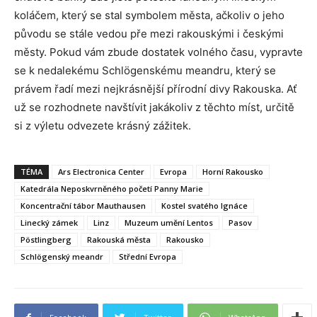
koláčem, který se stal symbolem města, ačkoliv o jeho
původu se stále vedou pře mezi rakouskými i českými
městy. Pokud vám zbude dostatek volného času, vypravte
se k nedalekému Schlögenskému meandru, který se
právem řadí mezi nejkrásnější přírodní divy Rakouska. Ať
už se rozhodnete navštívit jakákoliv z těchto míst, určitě
si z výletu odvezete krásný zážitek.
TÉMA
Ars Electronica Center
Evropa
Horní Rakousko
Katedrála Neposkvrněného početí Panny Marie
Koncentrační tábor Mauthausen
Kostel svatého Ignáce
Linecký zámek
Linz
Muzeum umění Lentos
Pasov
Pöstlingberg
Rakouská města
Rakousko
Schlögenský meandr
Střední Evropa