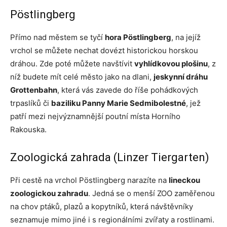
Pöstlingberg
Přímo nad městem se tyčí
hora Pöstlingberg
, na jejíž
vrchol se můžete nechat dovézt historickou horskou
dráhou. Zde poté můžete navštívit
vyhlídkovou plošinu
, z
níž budete mít celé město jako na dlani,
jeskynní dráhu
Grottenbahn
, která vás zavede do říše pohádkových
trpaslíků či
baziliku Panny Marie Sedmibolestné
, jež
patří mezi nejvýznamnější poutní místa Horního
Rakouska.
Zoologická zahrada (Linzer Tiergarten)
Při cestě na vrchol Pöstlingberg narazíte na
lineckou
zoologickou zahradu
. Jedná se o menší ZOO zaměřenou
na chov ptáků, plazů a kopytníků, která návštěvníky
seznamuje mimo jiné i s regionálními zvířaty a rostlinami.