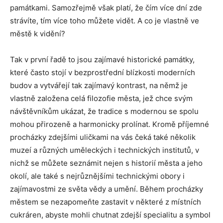
památkami. Samozřejmě však platí, že čím více dní zde
strávíte, tím více toho můžete vidět. A co je vlastně ve
městě k vidění?
Tak v první řadě to jsou zajímavé historické památky,
které často stojí v bezprostřední blízkosti moderních
budov a vytvářejí tak zajímavý kontrast, na němž je
vlastně založena celá filozofie města, jež chce svým
návštěvníkům ukázat, že tradice s modernou se spolu
mohou přirozeně a harmonicky prolínat. Kromě příjemné
procházky zdejšími uličkami na vás čeká také několik
muzeí a různých uměleckých i technických institutů, v
nichž se můžete seznámit nejen s historií města a jeho
okolí, ale také s nejrůznějšími technickými obory i
zajímavostmi ze světa vědy a umění. Během procházky
městem se nezapomeňte zastavit v některé z místních
cukráren, abyste mohli chutnat zdejší specialitu a symbol