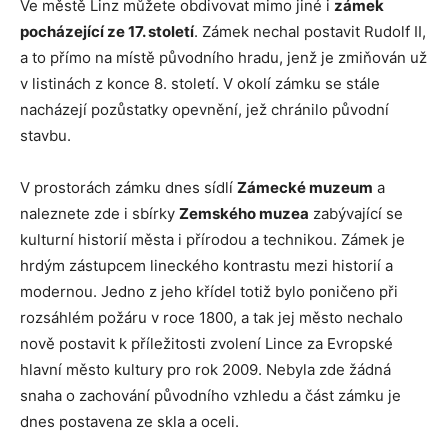
Ve městě Linz můžete obdivovat mimo jiné i
zámek
pocházející ze 17. století
. Zámek nechal postavit Rudolf II,
a to přímo na místě původního hradu, jenž je zmiňován už
v listinách z konce 8. století. V okolí zámku se stále
nacházejí pozůstatky opevnění, jež chránilo původní
stavbu.
V prostorách zámku dnes sídlí
Zámecké muzeum
a
naleznete zde i sbírky
Zemského muzea
zabývající se
kulturní historií města i přírodou a technikou. Zámek je
hrdým zástupcem lineckého kontrastu mezi historií a
modernou. Jedno z jeho křídel totiž bylo poničeno při
rozsáhlém požáru v roce 1800, a tak jej město nechalo
nově postavit k příležitosti zvolení Lince za Evropské
hlavní město kultury pro rok 2009. Nebyla zde žádná
snaha o zachování původního vzhledu a část zámku je
dnes postavena ze skla a oceli.