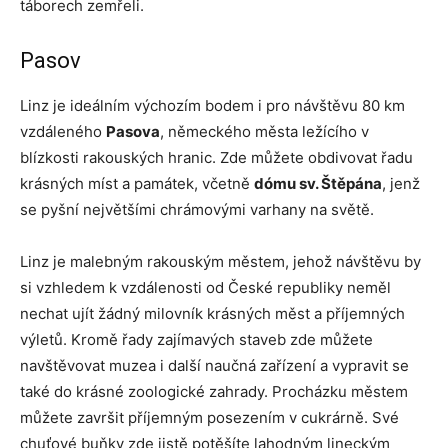
táborech zemřeli.
Pasov
Linz je ideálním výchozím bodem i pro návštěvu 80 km
vzdáleného
Pasova
, německého města ležícího v
blízkosti rakouských hranic. Zde můžete obdivovat řadu
krásných míst a památek, včetně
dómu sv. Štěpána
, jenž
se pyšní největšími chrámovými varhany na světě.
Linz je malebným rakouským městem, jehož návštěvu by
si vzhledem k vzdálenosti od České republiky neměl
nechat ujít žádný milovník krásných měst a příjemných
výletů. Kromě řady zajímavých staveb zde můžete
navštěvovat muzea i další naučná zařízení a vypravit se
také do krásné zoologické zahrady. Procházku městem
můžete završit příjemným posezením v cukrárně. Své
chuťové buňky zde jistě potěšíte lahodným lineckým