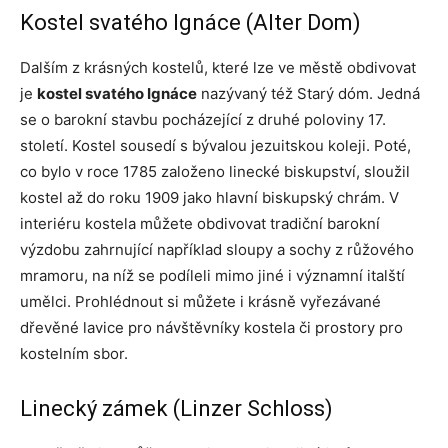
Kostel svatého Ignáce (Alter Dom)
Dalším z krásných kostelů, které lze ve městě obdivovat
je
kostel svatého Ignáce
nazývaný též Starý dóm. Jedná
se o barokní stavbu pocházející z druhé poloviny 17.
století. Kostel sousedí s bývalou jezuitskou koleji. Poté,
co bylo v roce 1785 založeno linecké biskupství, sloužil
kostel až do roku 1909 jako hlavní biskupský chrám. V
interiéru kostela můžete obdivovat tradiční barokní
výzdobu zahrnující například sloupy a sochy z růžového
mramoru, na níž se podíleli mimo jiné i významní italští
umělci. Prohlédnout si můžete i krásně vyřezávané
dřevěné lavice pro návštěvníky kostela či prostory pro
kostelním sbor.
Linecký zámek (Linzer Schloss)