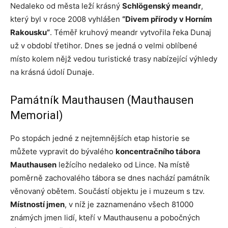
Nedaleko od města leží krásný
Schlögenský meandr
,
který byl v roce 2008 vyhlášen
“Divem přírody v Horním
Rakousku”
. Téměř kruhový meandr vytvořila řeka Dunaj
už v období třetihor. Dnes se jedná o velmi oblíbené
místo kolem nějž vedou turistické trasy nabízející výhledy
na krásná údolí Dunaje.
Památník Mauthausen (Mauthausen
Memorial)
Po stopách jedné z nejtemnějších etap historie se
můžete vypravit do bývalého
koncentračního tábora
Mauthausen
ležícího nedaleko od Lince. Na místě
poměrně zachovalého tábora se dnes nachází památník
věnovaný obětem. Součástí objektu je i muzeum s tzv.
Místností jmen
, v níž je zaznamenáno všech 81000
známých jmen lidí, kteří v Mauthausenu a pobočných