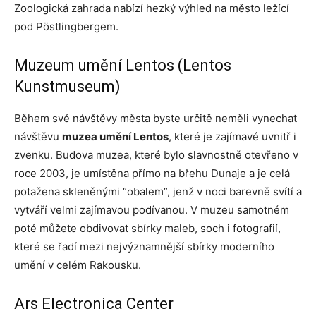
Zoologická zahrada nabízí hezký výhled na město ležící
pod Pöstlingbergem.
Muzeum umění Lentos (Lentos
Kunstmuseum)
Během své návštěvy města byste určitě neměli vynechat
návštěvu
muzea umění Lentos
, které je zajímavé uvnitř i
zvenku. Budova muzea, které bylo slavnostně otevřeno v
roce 2003, je umístěna přímo na břehu Dunaje a je celá
potažena skleněnými “obalem”, jenž v noci barevně svítí a
vytváří velmi zajímavou podívanou. V muzeu samotném
poté můžete obdivovat sbírky maleb, soch i fotografií,
které se řadí mezi nejvýznamnější sbírky moderního
umění v celém Rakousku.
Ars Electronica Center