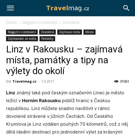
Travelmag.cz
Domů
Magazín o cestování
Dovolená
Magazín o cestování
Dovolená
Zajímavá místa
Města
Zajímavosti ze světa
Památky
Linz v Rakousku – zajímavá
místa, památky a tipy na
výlety do okolí
Od
Travelmag.cz
-
7.6.2017
39583
Linz
známý také pod českým označením Linec je město
ležící v
Horním Rakousku
poblíž hranic s Českou
republikou. Linz můžete snadno navštívit v rámci
dovolené strávené v jižních Čechách. Od Českého
Krumlova je Linz vzdálen pouhých 70 kilometrů, což z něj
dělá ideální destinaci pro jednodenní výlet za krásnými