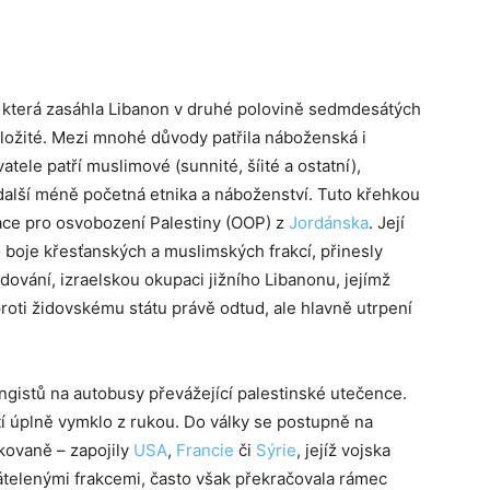
, která zasáhla Libanon v druhé polovině sedmdesátých
složité. Mezi mnohé důvody patřila náboženská i
tele patří muslimové (sunnité, šíité a ostatní),
i další méně početná etnika a náboženství. Tuto křehkou
ace pro osvobození Palestiny (OOP) z
Jordánska
. Její
o boje křesťanských a muslimských frakcí, přinesly
ování, izraelskou okupaci jižního Libanonu, jejímž
oti židovskému státu právě odtud, ale hlavně utrpení
angistů na autobusy převážející palestinské utečence.
tí úplně vymklo z rukou. Do války se postupně na
kovaně – zapojily
USA
,
Francie
či
Sýrie
, jejíž vojska
átelenými frakcemi, často však překračovala rámec