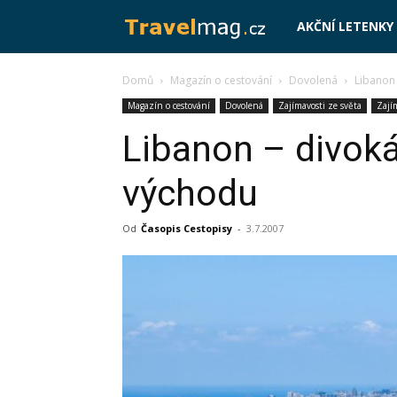
Travelmag.cz
AKČNÍ LETENKY
Domů
Magazín o cestování
Dovolená
Libanon 
Magazín o cestování
Dovolená
Zajímavosti ze světa
Zají
Libanon – divoká
východu
Od
Časopis Cestopisy
-
3.7.2007