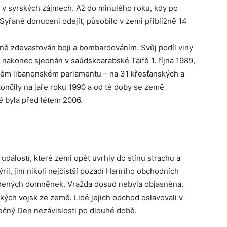
e v syrských zájmech. Až do minulého roku, kdy po
 Syřané donuceni odejít, působilo v zemi přibližně 14
lně zdevastován boji a bombardováním. Svůj podíl viny
l nakonec sjednán v saúdskoarabské Taifě 1. října 1989,
ovém libanonském parlamentu – na 31 křesťanských a
ončily na jaře roku 1990 a od té doby se země
é byla před létem 2006.
událostí, které zemi opět uvrhly do stínu strachu a
ýrii, jiní nikoli nejčistší pozadí Harírího obchodních
 uvedených domněnek. Vražda dosud nebyla objasněna,
kých vojsk ze země. Lidé jejich odchod oslavovali v
utečný Den nezávislosti po dlouhé době.