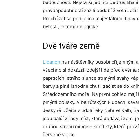
budoucnosti. Nejstarší jedinci Cedrus libani 
pravděpodobností zažili období života Ježíš
Procházet se pod jejich majestátními tmavo
bytostí, je téměř magické.
Dvě tváře země
Libanon
na návštěvníky působí příjemným až
všechno si dokázali zdejší lidé před dvěma 
paprscích letního slunce strmými svahy vá
barvy a plné lahodné chuti, začíst se do kn
Středozemního moře. Na první pohled mají Lib
plnými doušky. V bejrútských klubech, kavá
Jeskyně Džeita v údolí řeky Nahr el Kalb, B
jsou další z řady míst, která dodávají zemi j
druhou stranu mince – konflikty, které prov
červené vlajce.