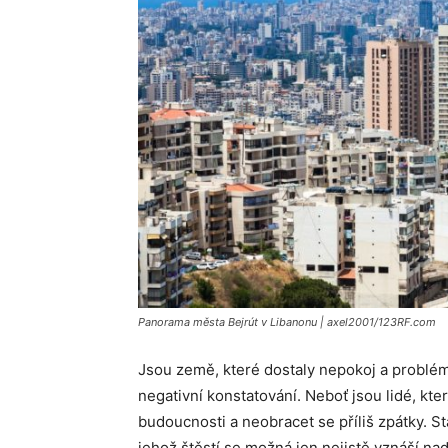
Panorama města Bejrút v Libanonu | axel2001/123RF.com
Jsou země, které dostaly nepokoj a problém
negativní konstatování. Neboť jsou lidé, kter
budoucnosti a neobracet se příliš zpátky. 
jehož štěstí se možná jen nejistě vznáší n