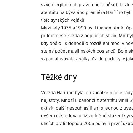
svých legitimních pravomocí a působila víc
atentátu na bývalého premiéra Harírího byli
tisíc syrských vojáků.
Mezi lety 1975 a 1990 byl Libanon téměř úp
přitom nese každá z bojujících stran. Mír by
kdy došlo i k dohodě o rozdělení moci v n
stejný počet muslimských poslanců. Boje sk
vzpamatovávala z války. Až do podoby, v jak
Těžké dny
Vražda Harírího byla jen začátkem celé řady 
nejistoty. Mnozí Libanonci z atentátu vinili S
aktivit, další nesouhlasili ani s jednou z
ovšem následovalo již zmíněné stažení syrs
ulicích a v listopadu 2005 oslavili první sk