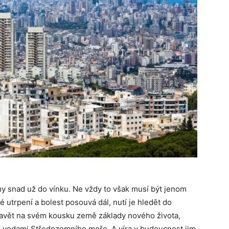
y snad už do vínku. Ne vždy to však musí být jenom
é utrpení a bolest posouvá dál, nutí je hledět do
Stavět na svém kousku země základy nového života,
ad vodami Středozemního moře. A víra v budoucnost jim