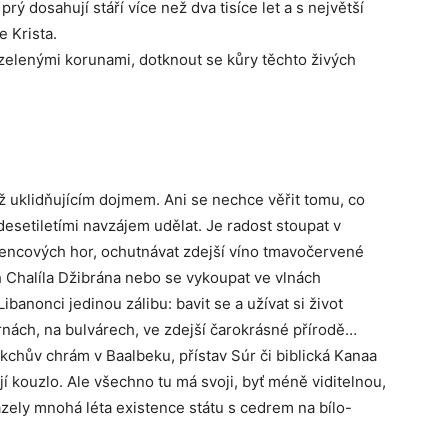
prý dosahují stáří více než dva tisíce let a s největší
e Krista.
zelenými korunami, dotknout se kůry těchto živých
 uklidňujícím dojmem. Ani se nechce věřit tomu, co
desetiletími navzájem udělat. Je radost stoupat v
pencových hor, ochutnávat zdejší víno tmavočervené
ih Chalíla Džibrána nebo se vykoupat ve vlnách
anonci jedinou zálibu: bavit se a užívat si život
rnách, na bulvárech, ve zdejší čarokrásné přírodě…
akchův chrám v Baalbeku, přístav Súr či biblická Kanaa
ejí kouzlo. Ale všechno tu má svoji, byť méně viditelnou,
ázely mnohá léta existence státu s cedrem na bílo-