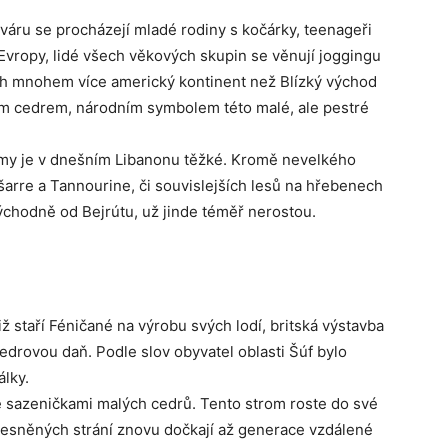
áru se procházejí mladé rodiny s kočárky, teenageři
Evropy, lidé všech věkových skupin se věnují joggingu
ích mnohem více americký kontinent než Blízký východ
kým cedrem, národním symbolem této malé, ale pestré
romy je v dnešním Libanonu těžké. Kromě nevelkého
arre a Tannourine, či souvislejších lesů na hřebenech
ýchodně od Bejrútu, už jinde téměř nerostou.
ž staří Féničané na výrobu svých lodí, britská výstavba
edrovou daň. Podle slov obyvatel oblasti Šúf bylo
lky.
é sazeničkami malých cedrů. Tento strom roste do své
 zalesněných strání znovu dočkají až generace vzdálené