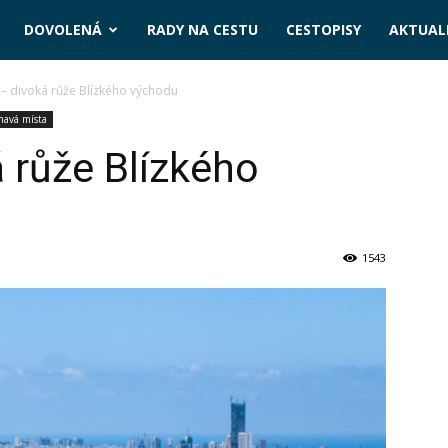
DOVOLENÁ
RADY NA CESTU
CESTOPISY
AKTUALI
– divoká růže Blízkého východu
mavá místa
 růže Blízkého
1543