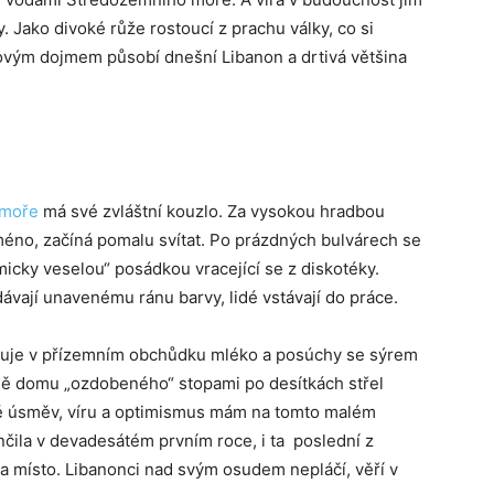
. Jako divoké růže rostoucí z prachu války, co si
ovým dojmem působí dnešní Libanon a drtivá většina
 moře
má své zvláštní kouzlo. Za vysokou hradbou
éno, začíná pomalu svítat. Po prázdných bulvárech se
icky veselou“ posádkou vracející se z diskotéky.
ávají unavenému ránu barvy, lidé vstávají do práce.
upuje v přízemním obchůdku mléko a posúchy se sýrem
ně domu „ozdobeného“ stopami po desítkách střel
ávě úsměv, víru a optimismus mám na tomto malém
nčila v devadesátém prvním roce, i ta poslední z
la místo. Libanonci nad svým osudem nepláčí, věří v