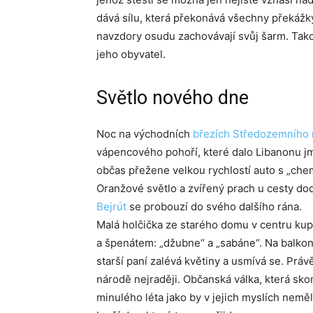
dává sílu, která překonává všechny překážky
navzdory osudu zachovávají svůj šarm. Tak
jeho obyvatel.
Světlo nového dne
Noc na východních
březích Středozemního
vápencového pohoří, které dalo Libanonu jm
občas přežene velkou rychlostí auto s „chem
Oranžové světlo a zvířený prach u cesty dod
Bejrút
se probouzí do svého dalšího rána.
Malá holčička ze starého domu v centru k
a špenátem: „džubne“ a „sabáne“. Na balko
starší paní zalévá květiny a usmívá se. Pr
národě nejraději. Občanská válka, která sko
minulého léta jako by v jejich myslích nemě