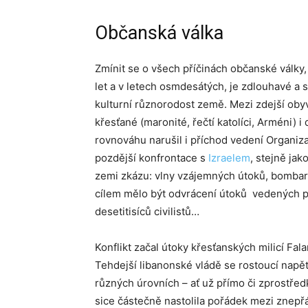
Občanská válka
Zmínit se o všech příčinách občanské války
let a v letech osmdesátých, je zdlouhavé a 
kulturní různorodost země. Mezi zdejší obyva
křesťané (maronité, řečtí katolíci, Arméni) 
rovnováhu narušil i příchod vedení Organiz
pozdější konfrontace s
Izraelem
, stejně jak
zemi zkázu: vlny vzájemných útoků, bombard
cílem mělo být odvrácení útoků vedených pr
desetitisíců civilistů…
Konflikt začal útoky křesťanských milicí Fal
Tehdejší libanonské vládě se rostoucí napě
různých úrovních – ať už přímo či zprostřed
sice částečně nastolila pořádek mezi znepř