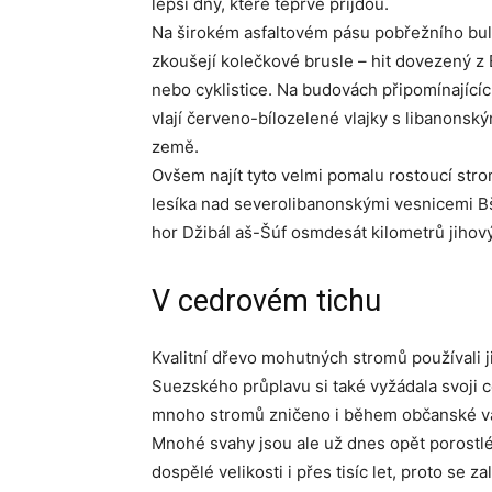
lepší dny, které teprve přijdou.
Na širokém asfaltovém pásu pobřežního bulv
zkoušejí kolečkové brusle – hit dovezený z 
nebo cyklistice. Na budovách připomínajíc
vlají červeno-bílozelené vlajky s libanons
země.
Ovšem najít tyto velmi pomalu rostoucí st
lesíka nad severolibanonskými vesnicemi Bš
hor Džibál aš-Šúf osmdesát kilometrů jihov
V cedrovém tichu
Kvalitní dřevo mohutných stromů používali ji
Suezského průplavu si také vyžádala svoji c
mnoho stromů zničeno i během občanské vá
Mnohé svahy jsou ale už dnes opět porostl
dospělé velikosti i přes tisíc let, proto se