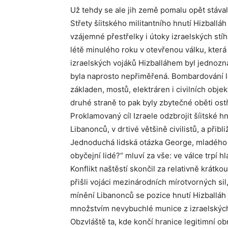
Už tehdy se ale jih země pomalu opět stával
Střety šíitského militantního hnutí Hizballáh
vzájemné přestřelky i útoky izraelských stíh
létě minulého roku v otevřenou válku, která
izraelských vojáků Hizballáhem byl jednoz
byla naprosto nepřiměřená. Bombardování let
základen, mostů, elektráren i civilních obje
druhé straně to pak byly zbytečné oběti ost
Proklamovaný cíl Izraele odzbrojit šíitské h
Libanonců, v drtivé většině civilistů, a přib
Jednoduchá lidská otázka George, mladého 
obyčejní lidé?“ mluví za vše: ve válce trpí h
Konflikt naštěstí skončil za relativně krátko
přišli vojáci mezinárodních mírotvorných sil
mínění Libanonců se pozice hnutí Hizballáh j
množstvím nevybuchlé munice z izraelskýc
Obzvláště ta, kde končí hranice legitimní ob