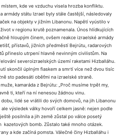
 místem, kde ve vzduchu visela hrozba konfliktu.
 a armády státu Izrael byly stále častější, následovaly
aček na objekty v jižním Libanonu. Napětí vyústilo v
 život v regionu krutě poznamenala. Únos hlídkujících
načně hloupým činem, ovšem reakce izraelské armády
išť, přístavů, jižních předměstí Bejrútu, radarových
ktů přineslo utrpení hlavně nevinným civilistům. Na
řelování severoizraelských území raketami Hizballáhu.
nutí skončil úplným fiaskem a smrtí více než dvou tisíc
ližně sto padesáti oběťmi na izraelské straně.
muže, kamaráda z Bejrútu: „Proč musíme trpět my,
lavně ti, kteří na ní nenesou žádnou vinu.
u dobu, lidé se vrátili do svých domovů, na jih Libanonu
, ale výsledek války hovoří celkem jasně: nejen podle
eště posilnila a jih země zůstal po válce posetý
h kazetových bomb. Zůstalo také mnoho otázek.
rany a kde začíná pomsta. Válečné činy Hizballáhu i