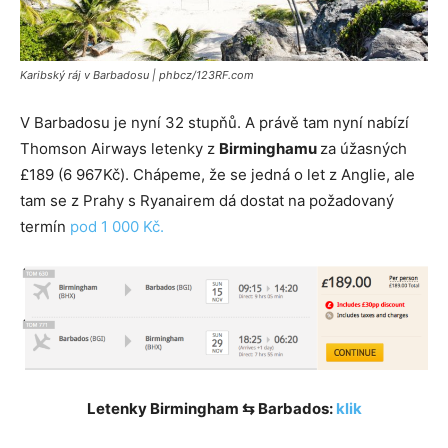
Karibský ráj v Barbadosu | phbcz/123RF.com
V Barbadosu je nyní 32 stupňů. A právě tam nyní nabízí
Thomson Airways letenky z
Birminghamu
za úžasných
£189 (6 967Kč). Chápeme, že se jedná o let z Anglie, ale
tam se z Prahy s Ryanairem dá dostat na požadovaný
termín
pod 1 000 Kč.
Letenky Birmingham ⇆ Barbados:
klik