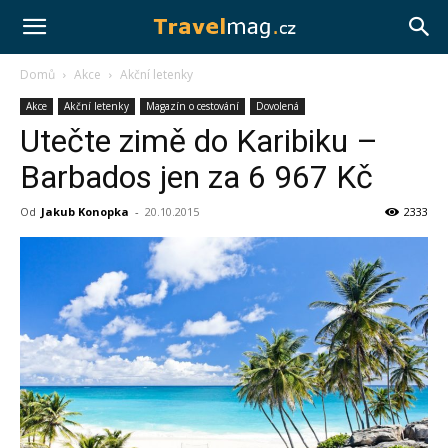
Travelmag.cz
Domů
Akce
Akční letenky
Akce
Akční letenky
Magazín o cestování
Dovolená
Utečte zimě do Karibiku –
Barbados jen za 6 967 Kč
Od
Jakub Konopka
-
20.10.2015
2333