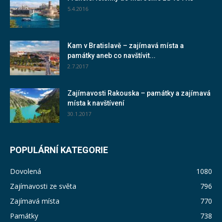
5.4.2016
Kam v Bratislavě – zajímavá místa a
památky aneb co navštívit...
2.7.2017
Zajímavosti Rakouska – památky a zajímavá
místa k navštívení
30.1.2017
POPULÁRNÍ KATEGORIE
Dovolená
1080
Zajímavosti ze světa
796
Zajímavá místa
770
Památky
738