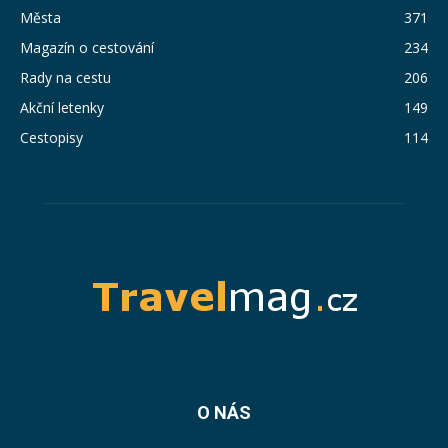
Města
371
Magazín o cestování
234
Rady na cestu
206
Akční letenky
149
Cestopisy
114
O NÁS