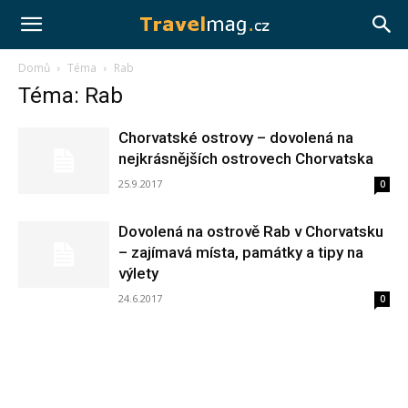
Travelmag.cz
Domů
Téma
Rab
Téma: Rab
Chorvatské ostrovy – dovolená na
nejkrásnějších ostrovech Chorvatska
25.9.2017
0
Dovolená na ostrově Rab v Chorvatsku
– zajímavá místa, památky a tipy na
výlety
24.6.2017
0