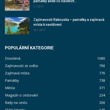
památky aneb co navštívit...
2.7.2017
Zajímavosti Rakouska – památky a zajímavá
místa k navštívení
30.1.2017
POPULÁRNÍ KATEGORIE
Dovolená
1080
Zajímavosti ze světa
796
Zajímavá místa
770
Památky
738
Města
371
Magazín o cestování
234
Rady na cestu
206
Akční letenky
149