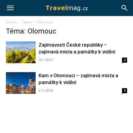
Travelmag.cz
Domů
Téma
Olomouc
Téma: Olomouc
Zajímavosti České republiky –
zajímavá místa a památky k vidění
19.1.2017
0
Kam v Olomouci – zajímavá místa a
památky k vidění
4.11.2016
0