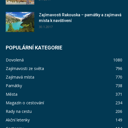
Zajímavosti Rakouska – památky a zajímavá
místa k navštívení
30.1.2017
POPULÁRNÍ KATEGORIE
Dovolená
1080
Zajímavosti ze světa
796
Zajímavá místa
770
Památky
738
Města
371
Magazín o cestování
234
Rady na cestu
206
Akční letenky
149