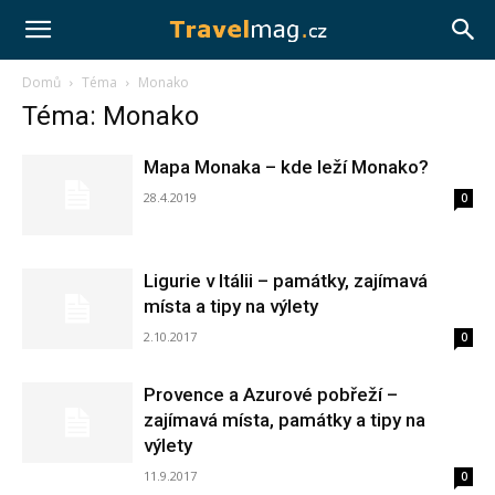
Travelmag.cz
Domů
Téma
Monako
Téma: Monako
Mapa Monaka – kde leží Monako?
28.4.2019
0
Ligurie v Itálii – památky, zajímavá
místa a tipy na výlety
2.10.2017
0
Provence a Azurové pobřeží –
zajímavá místa, památky a tipy na
výlety
11.9.2017
0