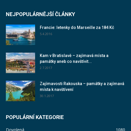
NEJPOPULÁRNĚJŠÍ ČLÁNKY
Francie: letenky do Marseille za 184 Kč
5.4.2016
Kam v Bratislavě – zajímavá místa a
památky aneb co navštívit...
2.7.2017
Zajímavosti Rakouska – památky a zajímavá
místa k navštívení
30.1.2017
POPULÁRNÍ KATEGORIE
Dovolená
1080