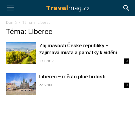
Travelmag.cz
Domů
Téma
Liberec
Téma: Liberec
Zajímavosti České republiky –
zajímavá místa a památky k vidění
19.1.2017
0
Liberec – město plné hrdosti
22.5.2009
0