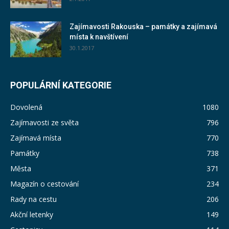
Zajímavosti Rakouska – památky a zajímavá
místa k navštívení
30.1.2017
POPULÁRNÍ KATEGORIE
Dovolená
1080
Zajímavosti ze světa
796
Zajímavá místa
770
Památky
738
Města
371
Magazín o cestování
234
Rady na cestu
206
Akční letenky
149