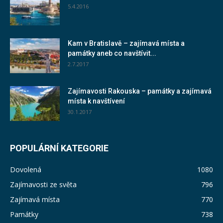
5.4.2016
Kam v Bratislavě – zajímavá místa a
památky aneb co navštívit...
2.7.2017
Zajímavosti Rakouska – památky a zajímavá
místa k navštívení
30.1.2017
POPULÁRNÍ KATEGORIE
Dovolená
1080
Zajímavosti ze světa
796
Zajímavá místa
770
Památky
738