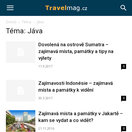
Travelmag.cz
Domů
Téma
Jáva
Téma: Jáva
Dovolená na ostrově Sumatra –
zajímavá místa, památky a tipy na
výlety
11.9.2017
0
Zajímavosti Indonésie – zajímavá
místa a památky k vidění
30.3.2017
0
Zajímavá místa a památky v Jakartě –
kam se vydat a co vidět?
21.11.2016
0