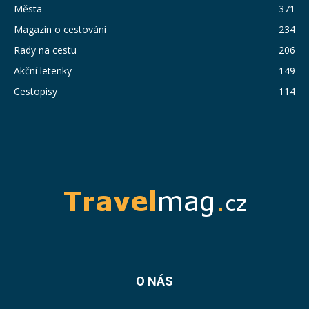
Města
371
Magazín o cestování
234
Rady na cestu
206
Akční letenky
149
Cestopisy
114
O NÁS