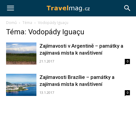
Travelmag.cz
Domů
Téma
Vodopády Iguaçu
Téma: Vodopády Iguaçu
Zajímavosti v Argentině – památky a
zajímavá místa k navštívení
21.1.2017
0
Zajímavosti Brazílie – památky a
zajímavá místa k navštívení
13.1.2017
0