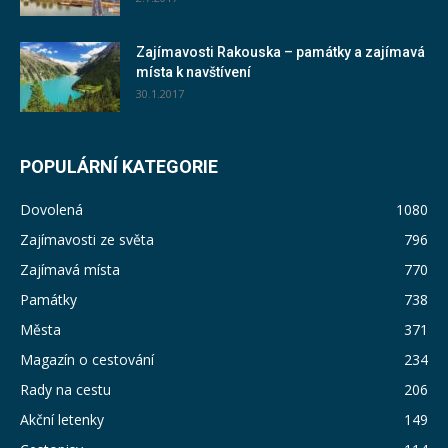
Zajímavosti Rakouska – památky a zajímavá
místa k navštívení
30.1.2017
POPULÁRNÍ KATEGORIE
Dovolená
1080
Zajímavosti ze světa
796
Zajímavá místa
770
Památky
738
Města
371
Magazín o cestování
234
Rady na cestu
206
Akční letenky
149