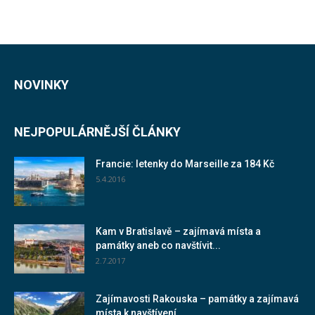
NOVINKY
NEJPOPULÁRNĚJŠÍ ČLÁNKY
Francie: letenky do Marseille za 184 Kč
5.4.2016
Kam v Bratislavě – zajímavá místa a
památky aneb co navštívit...
2.7.2017
Zajímavosti Rakouska – památky a zajímavá
místa k navštívení