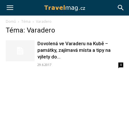
Travelmag.cz
Domů
Téma
Varadero
Téma: Varadero
Dovolená ve Varaderu na Kubě –
památky, zajímavá místa a tipy na
výlety do...
29.6.2017
0