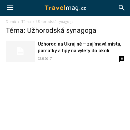
Travelmag.cz
Domů
Téma
Užhorodská synagoga
Téma: Užhorodská synagoga
Užhorod na Ukrajině – zajímavá místa,
památky a tipy na výlety do okolí
22.5.2017
0