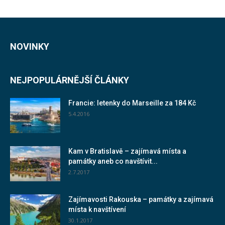
NOVINKY
NEJPOPULÁRNĚJŠÍ ČLÁNKY
Francie: letenky do Marseille za 184 Kč
5.4.2016
Kam v Bratislavě – zajímavá místa a
památky aneb co navštívit...
2.7.2017
Zajímavosti Rakouska – památky a zajímavá
místa k navštívení
30.1.2017