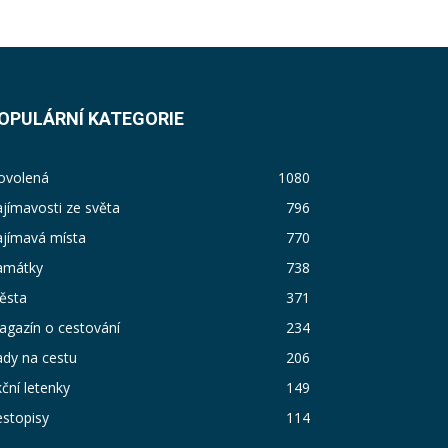
OPULÁRNÍ KATEGORIE
ovolená
1080
jímavosti ze světa
796
ajímavá místa
770
amátky
738
ěsta
371
agazín o cestování
234
dy na cestu
206
ční letenky
149
stopisy
114