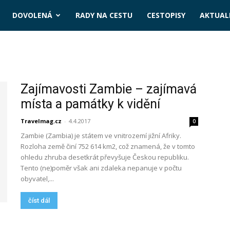
DOVOLENÁ
RADY NA CESTU
CESTOPISY
AKTUALI
Zajímavosti Zambie – zajímavá
místa a památky k vidění
Travelmag.cz
-
4.4.2017
0
Zambie (Zambia) je státem ve vnitrozemí jižní Afriky.
Rozloha země činí 752 614 km2, což znamená, že v tomto
ohledu zhruba desetkrát převyšuje Českou republiku.
Tento (ne)poměr však ani zdaleka nepanuje v počtu
obyvatel,...
číst dál