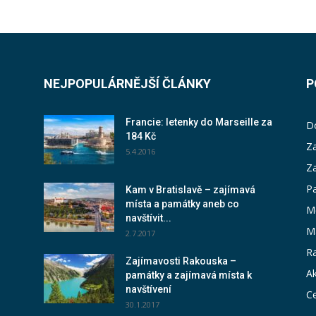
NEJPOPULÁRNĚJŠÍ ČLÁNKY
P
Francie: letenky do Marseille za
D
184 Kč
Za
5.4.2016
Z
P
Kam v Bratislavě – zajímavá
místa a památky aneb co
M
navštívit...
M
2.7.2017
Ra
Zajímavosti Rakouska –
Ak
památky a zajímavá místa k
navštívení
Ce
30.1.2017