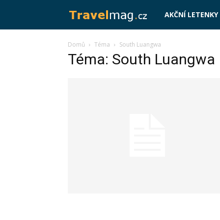
Travelmag.cz
AKČNÍ LETENKY
Domů
Téma
South Luangwa
Téma: South Luangwa