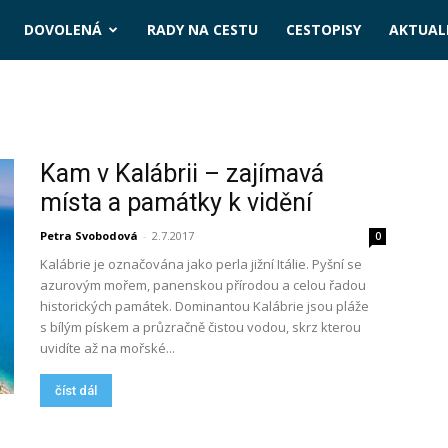
DOVOLENÁ
RADY NA CESTU
CESTOPISY
AKTUALI
Kam v Kalábrii – zajímavá
místa a památky k vidění
Petra Svobodová
-
2.7.2017
0
Kalábrie je označována jako perla jižní Itálie. Pyšní se
azurovým mořem, panenskou přírodou a celou řadou
historických památek. Dominantou Kalábrie jsou pláže
s bílým pískem a průzračně čistou vodou, skrz kterou
uvidíte až na mořské...
číst dál