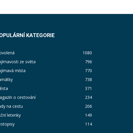
OPULÁRNÍ KATEGORIE
ovolená
1080
jímavosti ze světa
796
ajímavá místa
770
amátky
738
ěsta
371
agazín o cestování
234
dy na cestu
206
ční letenky
149
stopisy
114