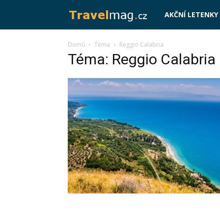
Travelmag.cz
AKČNÍ LETENKY
Domů
Téma
Reggio Calabria
Téma: Reggio Calabria