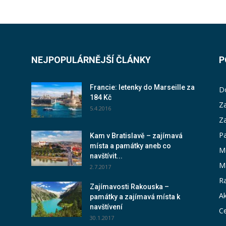
NEJPOPULÁRNĚJŠÍ ČLÁNKY
P
Francie: letenky do Marseille za
D
184 Kč
Za
5.4.2016
Z
P
Kam v Bratislavě – zajímavá
místa a památky aneb co
M
navštívit...
M
2.7.2017
Ra
Zajímavosti Rakouska –
Ak
památky a zajímavá místa k
navštívení
Ce
30.1.2017