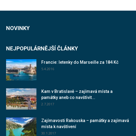
NOVINKY
NEJPOPULÁRNĚJŠÍ ČLÁNKY
Francie: letenky do Marseille za 184 Kč
5.4.2016
Kam v Bratislavě – zajímavá místa a
památky aneb co navštívit...
2.7.2017
Zajímavosti Rakouska – památky a zajímavá
místa k navštívení
30.1.2017