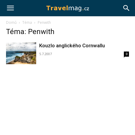
Travelmag.cz
Domů
Téma
Penwith
Téma: Penwith
Kouzlo anglického Cornwallu
5.7.2007
0