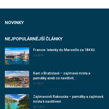
NOVINKY
NEJPOPULÁRNĚJŠÍ ČLÁNKY
Francie: letenky do Marseille za 184 Kč
5.4.2016
Kam v Bratislavě – zajímavá místa a
památky aneb co navštívit...
2.7.2017
Zajímavosti Rakouska – památky a zajímavá
místa k navštívení
30.1.2017