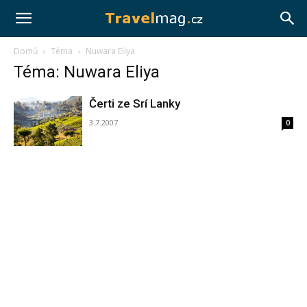
Travelmag.cz
Domů
Téma
Nuwara Eliya
Téma: Nuwara Eliya
Čerti ze Srí Lanky
3.7.2007
0