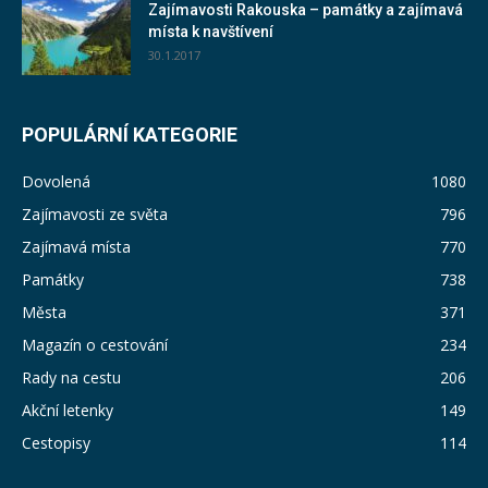
Zajímavosti Rakouska – památky a zajímavá
místa k navštívení
30.1.2017
POPULÁRNÍ KATEGORIE
Dovolená
1080
Zajímavosti ze světa
796
Zajímavá místa
770
Památky
738
Města
371
Magazín o cestování
234
Rady na cestu
206
Akční letenky
149
Cestopisy
114