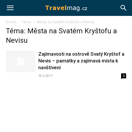
Travelmag.cz
Domů
Téma
Města na Svatém Kryštofu a Nevisu
Téma: Města na Svatém Kryštofu a
Nevisu
Zajímavosti na ostrově Svatý Kryštof a
Nevis – památky a zajímavá místa k
navštívení
10.3.2017
0