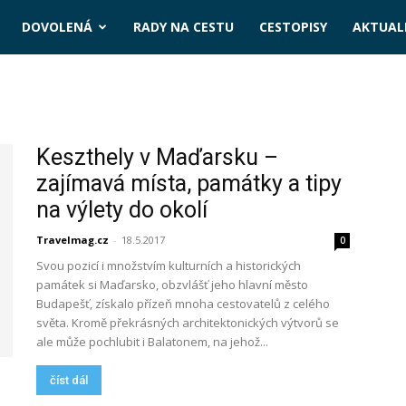
DOVOLENÁ
RADY NA CESTU
CESTOPISY
AKTUALI
Keszthely v Maďarsku –
zajímavá místa, památky a tipy
na výlety do okolí
Travelmag.cz
-
18.5.2017
0
Svou pozicí i množstvím kulturních a historických
památek si Maďarsko, obzvlášť jeho hlavní město
Budapešť, získalo přízeň mnoha cestovatelů z celého
světa. Kromě překrásných architektonických výtvorů se
ale může pochlubit i Balatonem, na jehož...
číst dál