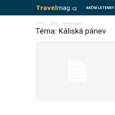
Travelmag.cz
AKČNÍ LETENKY
Domů
Téma
Káliská pánev
Téma: Káliská pánev