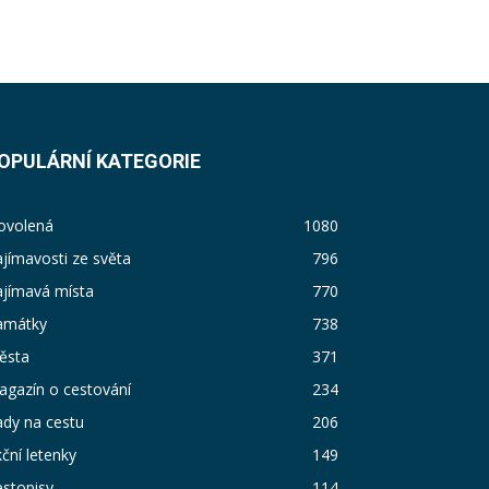
OPULÁRNÍ KATEGORIE
ovolená
1080
jímavosti ze světa
796
ajímavá místa
770
amátky
738
ěsta
371
agazín o cestování
234
dy na cestu
206
ční letenky
149
stopisy
114