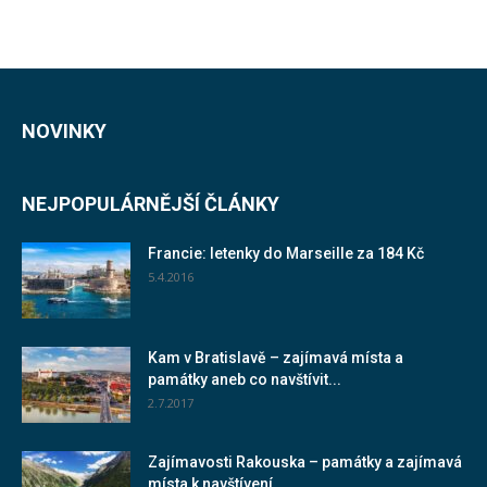
NOVINKY
NEJPOPULÁRNĚJŠÍ ČLÁNKY
Francie: letenky do Marseille za 184 Kč
5.4.2016
Kam v Bratislavě – zajímavá místa a
památky aneb co navštívit...
2.7.2017
Zajímavosti Rakouska – památky a zajímavá
místa k navštívení