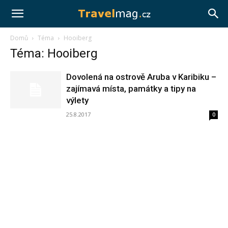
Travelmag.cz
Domů
Téma
Hooiberg
Téma: Hooiberg
Dovolená na ostrově Aruba v Karibiku –
zajímavá místa, památky a tipy na
výlety
25.8.2017
0