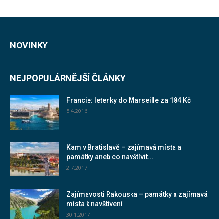
NOVINKY
NEJPOPULÁRNĚJŠÍ ČLÁNKY
Francie: letenky do Marseille za 184 Kč
5.4.2016
Kam v Bratislavě – zajímavá místa a
památky aneb co navštívit...
2.7.2017
Zajímavosti Rakouska – památky a zajímavá
místa k navštívení
30.1.2017