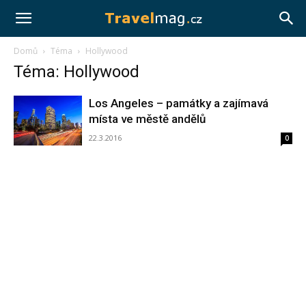
Travelmag.cz
Domů
Téma
Hollywood
Téma: Hollywood
Los Angeles – památky a zajímavá
místa ve městě andělů
22.3.2016
0