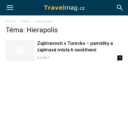
Travelmag.cz
Domů
Téma
Hierapolis
Téma: Hierapolis
Zajímavosti v Turecku – památky a
zajímavá místa k navštívení
5.3.2017
0