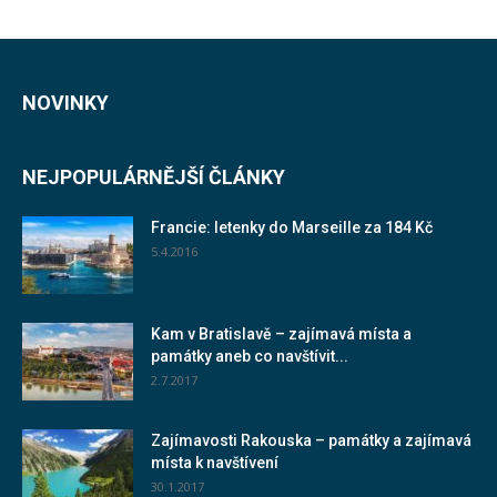
NOVINKY
NEJPOPULÁRNĚJŠÍ ČLÁNKY
Francie: letenky do Marseille za 184 Kč
5.4.2016
Kam v Bratislavě – zajímavá místa a
památky aneb co navštívit...
2.7.2017
Zajímavosti Rakouska – památky a zajímavá
místa k navštívení
30.1.2017