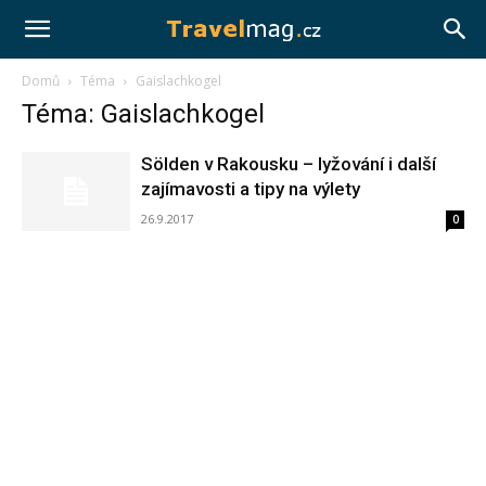
Travelmag.cz
Domů
Téma
Gaislachkogel
Téma: Gaislachkogel
Sölden v Rakousku – lyžování i další
zajímavosti a tipy na výlety
26.9.2017
0