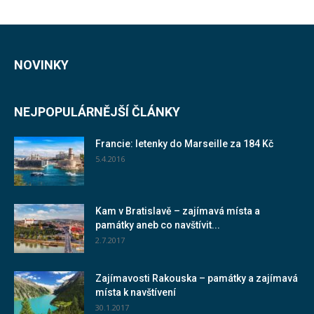
NOVINKY
NEJPOPULÁRNĚJŠÍ ČLÁNKY
Francie: letenky do Marseille za 184 Kč
5.4.2016
Kam v Bratislavě – zajímavá místa a
památky aneb co navštívit...
2.7.2017
Zajímavosti Rakouska – památky a zajímavá
místa k navštívení
30.1.2017