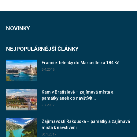
NOVINKY
NEJPOPULÁRNĚJŠÍ ČLÁNKY
Francie: letenky do Marseille za 184 Kč
5.4.2016
Kam v Bratislavě – zajímavá místa a
památky aneb co navštívit...
2.7.2017
Zajímavosti Rakouska – památky a zajímavá
místa k navštívení
30.1.2017