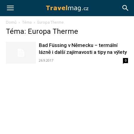
Travelmag.cz
Domů
Téma
Europa Therme
Téma: Europa Therme
Bad Füssing v Německu – termální
lázně i další zajímavosti a tipy na výlety
26.9.2017
0