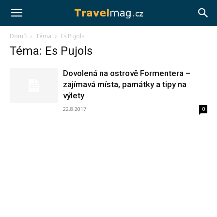
Travelmag.cz
Domů
Téma
Es Pujols
Téma: Es Pujols
Dovolená na ostrově Formentera –
zajímavá místa, památky a tipy na
výlety
22.8.2017
0