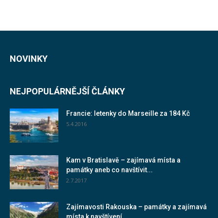
NOVINKY
NEJPOPULÁRNĚJŠÍ ČLÁNKY
Francie: letenky do Marseille za 184 Kč
5.4.2016
Kam v Bratislavě – zajímavá místa a
památky aneb co navštívit...
2.7.2017
Zajímavosti Rakouska – památky a zajímavá
místa k navštívení