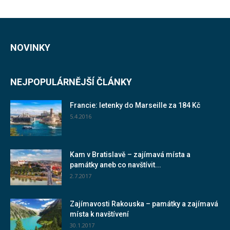
NOVINKY
NEJPOPULÁRNĚJŠÍ ČLÁNKY
Francie: letenky do Marseille za 184 Kč
5.4.2016
Kam v Bratislavě – zajímavá místa a
památky aneb co navštívit...
2.7.2017
Zajímavosti Rakouska – památky a zajímavá
místa k navštívení
30.1.2017