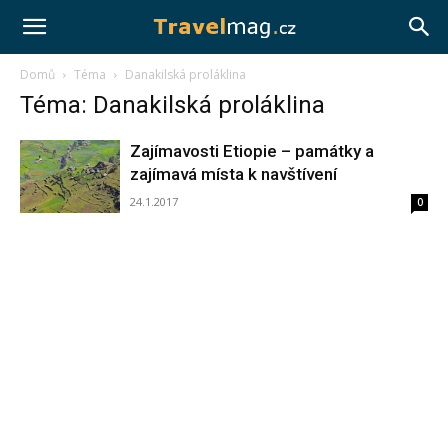
Travelmag.cz
Domů
Téma
Danakilská proláklina
Téma: Danakilská proláklina
Zajímavosti Etiopie – památky a
zajímavá místa k navštívení
24.1.2017
0