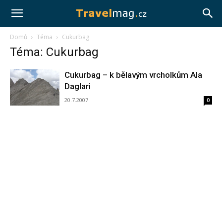
Travelmag.cz
Domů
Téma
Cukurbag
Téma: Cukurbag
Cukurbag – k bělavým vrcholkům Ala
Daglari
20.7.2007
0