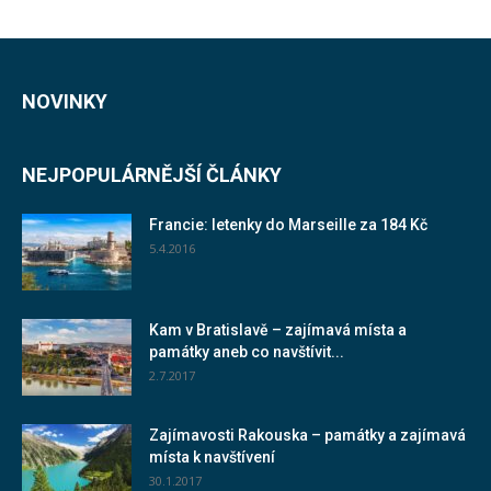
NOVINKY
NEJPOPULÁRNĚJŠÍ ČLÁNKY
Francie: letenky do Marseille za 184 Kč
5.4.2016
Kam v Bratislavě – zajímavá místa a
památky aneb co navštívit...
2.7.2017
Zajímavosti Rakouska – památky a zajímavá
místa k navštívení
30.1.2017