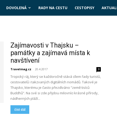
DOVOLENÁ
RADY NA CESTU
CESTOPISY
AKTUALI
Zajímavosti v Thajsku –
památky a zajímavá místa k
navštívení
Travelmag.cz
-
20.4.2017
0
Tropický ráj, který se každoročně stává cílem řady turistů,
cestovatelů i takzvaných digitálních nomádů. Takové je
Thajsko, kterému je často přezdíváno “země tisíců
Buddhů”. Na své si zde přijdou milovníci krásné přírody,
nádherných pláží...
číst dál