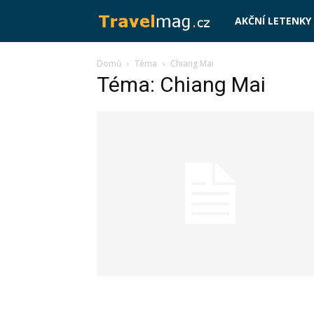
Travelmag.cz
AKČNÍ LETENKY
Domů
Téma
Chiang Mai
Téma: Chiang Mai