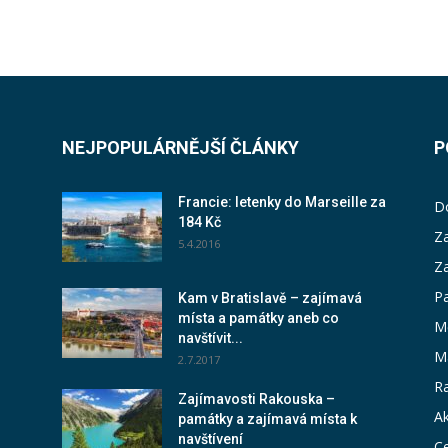
NEJPOPULÁRNĚJŠÍ ČLÁNKY
P
Francie: letenky do Marseille za
D
184 Kč
Za
5.4.2016
Z
P
Kam v Bratislavě – zajímavá
místa a památky aneb co
M
navštívit...
M
2.7.2017
Ra
Zajímavosti Rakouska –
Ak
památky a zajímavá místa k
navštívení
Ce