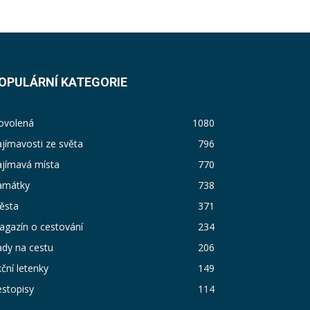
OPULÁRNÍ KATEGORIE
ovolená
1080
jímavosti ze světa
796
ajímavá místa
770
amátky
738
ěsta
371
agazín o cestování
234
dy na cestu
206
ční letenky
149
stopisy
114