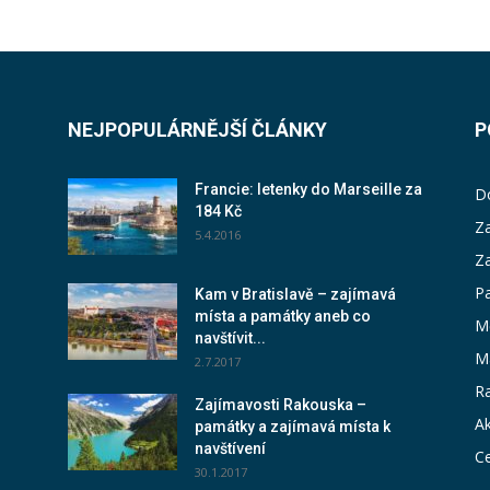
NEJPOPULÁRNĚJŠÍ ČLÁNKY
P
Francie: letenky do Marseille za
D
184 Kč
Za
5.4.2016
Z
P
Kam v Bratislavě – zajímavá
místa a památky aneb co
M
navštívit...
M
2.7.2017
Ra
Zajímavosti Rakouska –
Ak
památky a zajímavá místa k
navštívení
Ce
30.1.2017