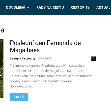
DOVOLENÁ
RADY NA CESTU
CESTOPISY
AKTUALI
ta
Poslední den Fernanda de
Magalhaes
Časopis Cestopisy
-
27.7.2007
0
Mé jméno je Antonio Pigafetta a plavím se spolu s
kapitánem Fernandem de Magalhaes na jeho cestě
kolem světa. Na palubě jsem proto, že jsem dostatečně
bohatý a mohu si dovolit zaplatit nejedno
dobrodružství....
číst dál