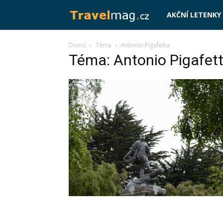
Travelmag.cz
AKČNÍ LETENKY
Domů
Téma
Antonio Pigafetta
Téma: Antonio Pigafet