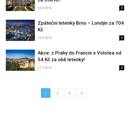
16.9.2016
0
Zpáteční letenky Brno – Londýn za 704
Kč
13.9.2016
0
Akce: z Prahy do Francie s Volotea od
54 Kč za obě letenky!
27.7.2016
0
1
2
3