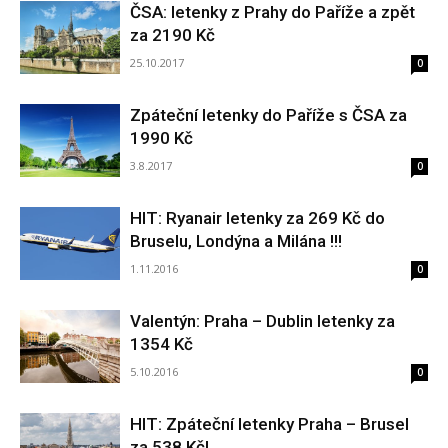
ČSA: letenky z Prahy do Paříže a zpět
za 2190 Kč
25.10.2017
0
Zpáteční letenky do Paříže s ČSA za
1990 Kč
3.8.2017
0
HIT: Ryanair letenky za 269 Kč do
Bruselu, Londýna a Milána !!!
1.11.2016
0
Valentýn: Praha – Dublin letenky za
1354 Kč
5.10.2016
0
HIT: Zpáteční letenky Praha – Brusel
za 538 Kč!