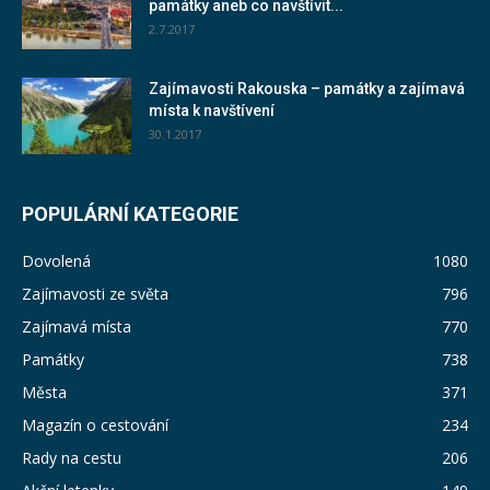
památky aneb co navštívit...
2.7.2017
Zajímavosti Rakouska – památky a zajímavá
místa k navštívení
30.1.2017
POPULÁRNÍ KATEGORIE
Dovolená
1080
Zajímavosti ze světa
796
Zajímavá místa
770
Památky
738
Města
371
Magazín o cestování
234
Rady na cestu
206