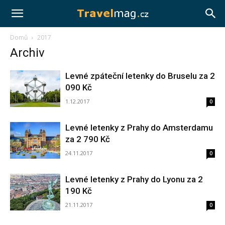
Travelmag.cz
Domů
2017
Archiv
Levné zpáteční letenky do Bruselu za 2
090 Kč
1.12.2017
0
Levné letenky z Prahy do Amsterdamu
za 2 790 Kč
24.11.2017
0
Levné letenky z Prahy do Lyonu za 2
190 Kč
21.11.2017
0