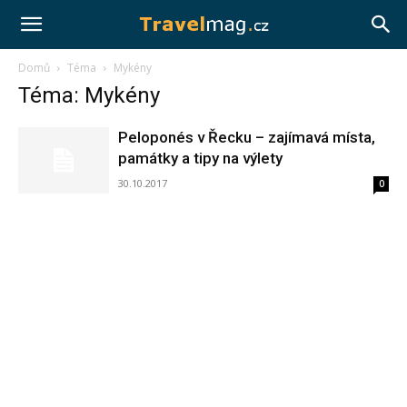
Travelmag.cz
Domů
Téma
Mykény
Téma: Mykény
Peloponés v Řecku – zajímavá místa,
památky a tipy na výlety
30.10.2017
0