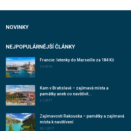
NOVINKY
NEJPOPULÁRNĚJŠÍ ČLÁNKY
Francie: letenky do Marseille za 184 Kč
5.4.2016
Kam v Bratislavě – zajímavá místa a
památky aneb co navštívit...
2.7.2017
Zajímavosti Rakouska – památky a zajímavá
místa k navštívení
30.1.2017